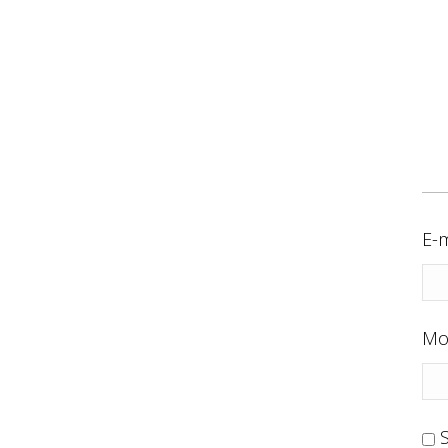
E-m
Mo