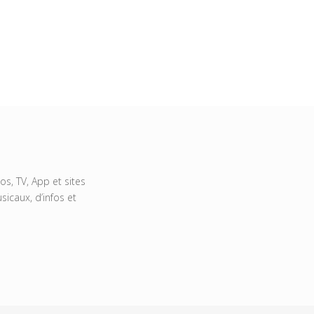
s, TV, App et sites
icaux, d’infos et