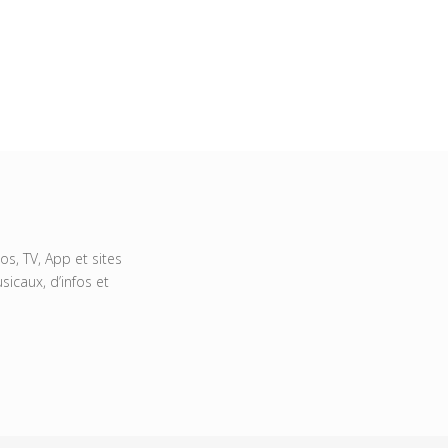
s, TV, App et sites
icaux, d’infos et