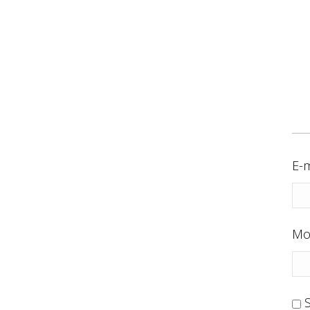
E-m
Mo