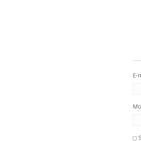
E-m
Mo