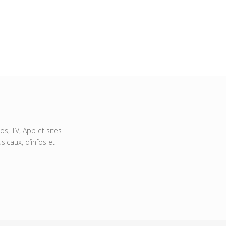
s, TV, App et sites
icaux, d’infos et