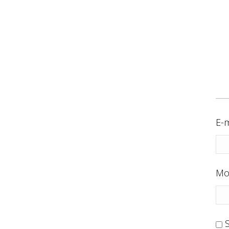
E-m
Mo