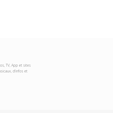
s, TV, App et sites
icaux, d’infos et