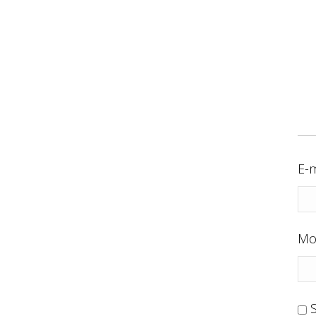
E-m
Mo