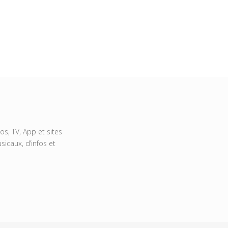
s, TV, App et sites
icaux, d’infos et