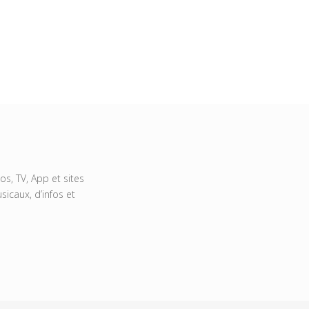
s, TV, App et sites
icaux, d’infos et