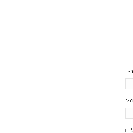
E-m
Mo