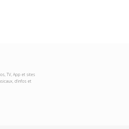
s, TV, App et sites
icaux, d’infos et