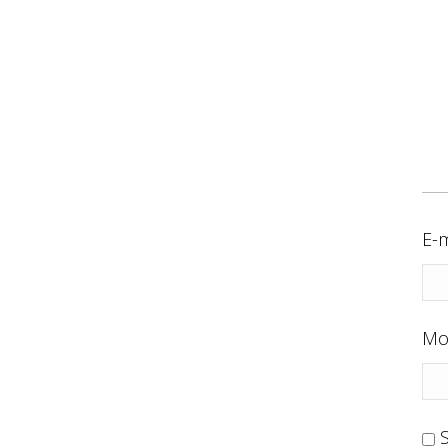
E-m
Mo