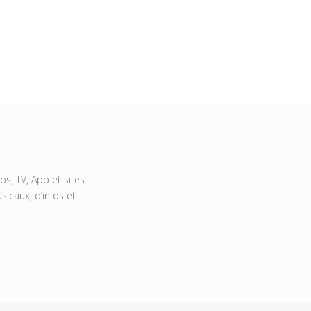
s, TV, App et sites
icaux, d’infos et