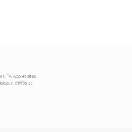
s, TV, App et sites
icaux, d’infos et