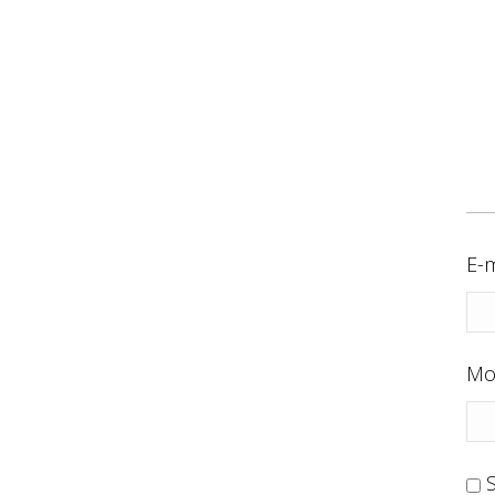
E-m
Mo