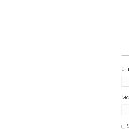
E-m
Mo