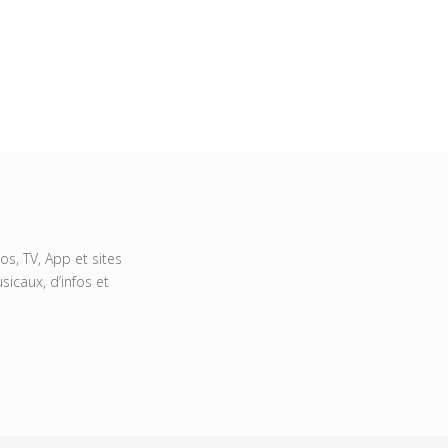
s, TV, App et sites
icaux, d’infos et