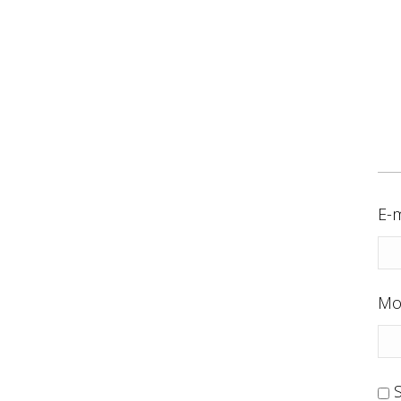
E-m
Mo