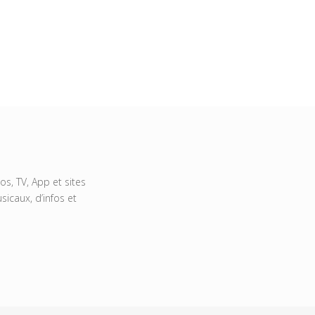
s, TV, App et sites
icaux, d’infos et