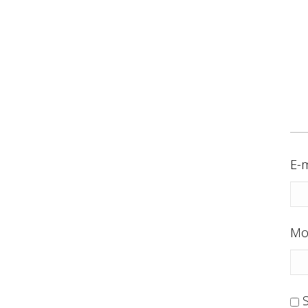
E-m
Mo