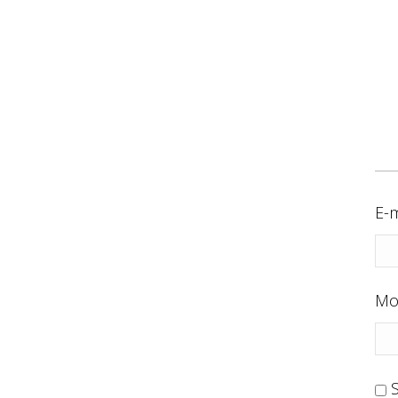
E-m
Mo