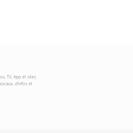
s, TV, App et sites
icaux, d’infos et