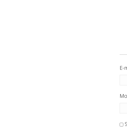
E-m
Mo