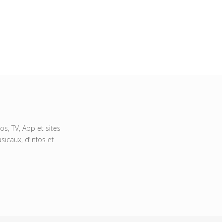
s, TV, App et sites
icaux, d’infos et