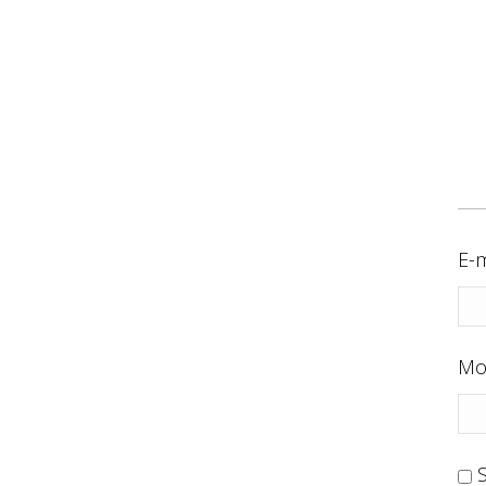
E-m
Mo