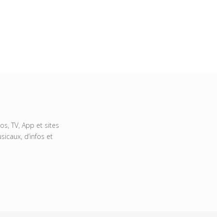
s, TV, App et sites
icaux, d’infos et