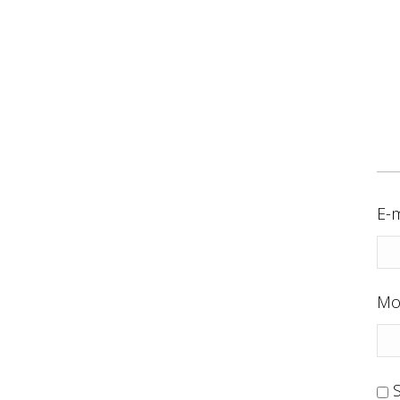
E-m
Mo