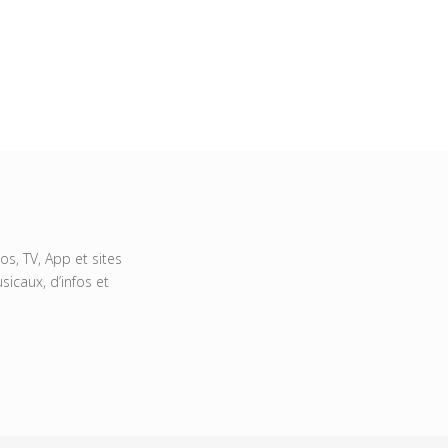
s, TV, App et sites
icaux, d’infos et