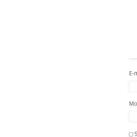
E-m
Mo