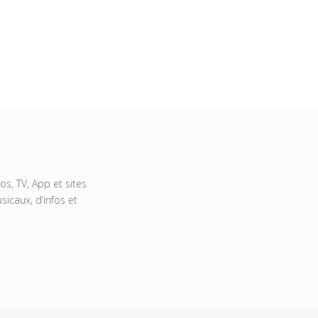
s, TV, App et sites
icaux, d’infos et