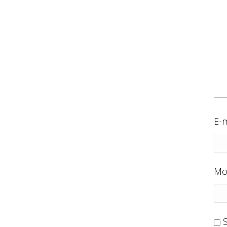
E-m
Mo