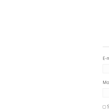
E-m
Mo