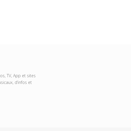
s, TV, App et sites
icaux, d’infos et