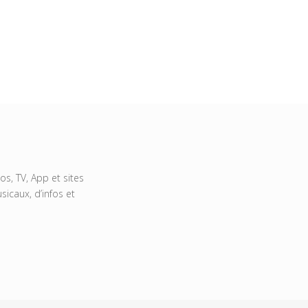
s, TV, App et sites
icaux, d’infos et