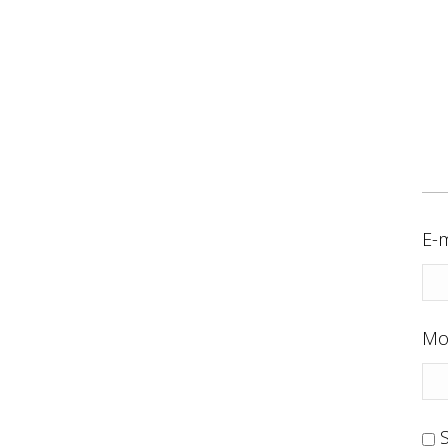
E-m
Mo