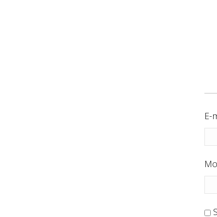
E-m
Mo