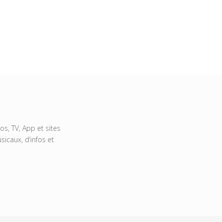
s, TV, App et sites
icaux, d’infos et