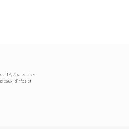
s, TV, App et sites
icaux, d’infos et