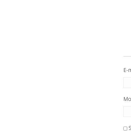
E-m
Mo