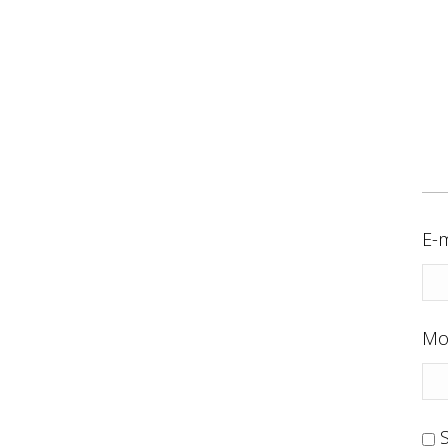
E-m
Mo