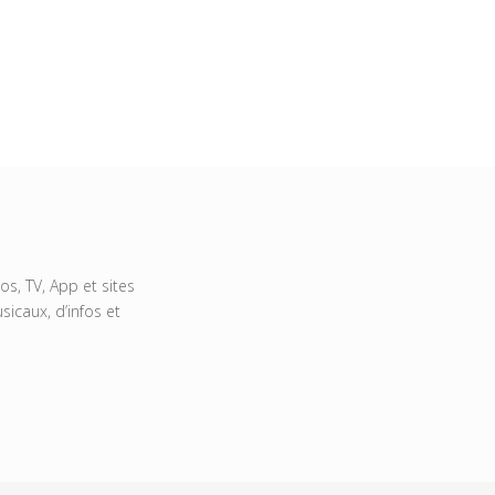
s, TV, App et sites
icaux, d’infos et