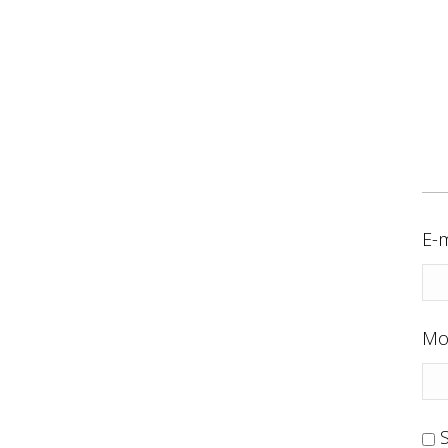
E-m
Mo