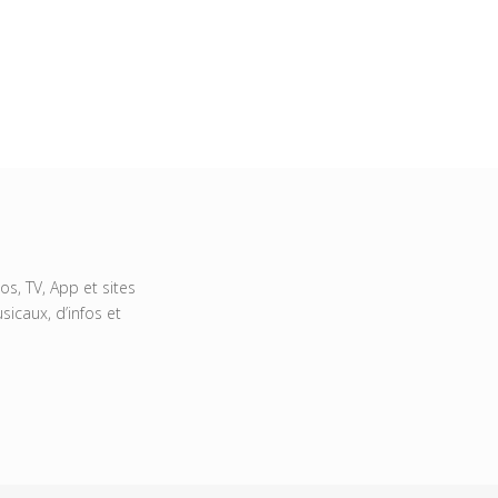
s, TV, App et sites
icaux, d’infos et