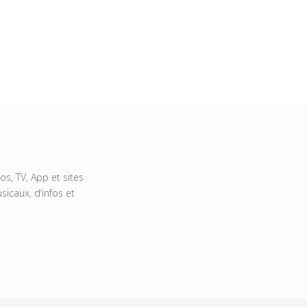
s, TV, App et sites
icaux, d’infos et