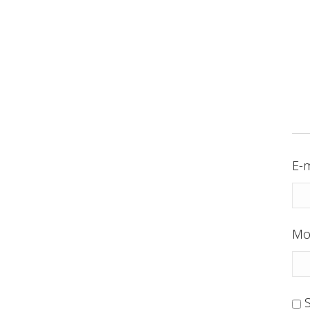
E-m
Mo