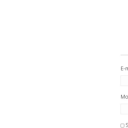
E-m
Mo