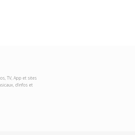
s, TV, App et sites
icaux, d’infos et