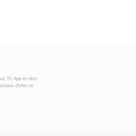
s, TV, App et sites
icaux, d’infos et