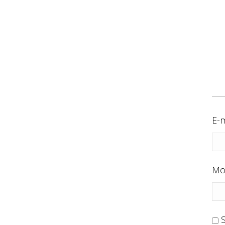
E-m
Mo