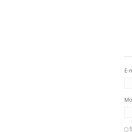
E-m
Mo