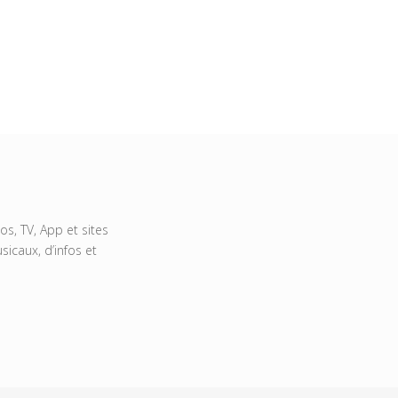
s, TV, App et sites
icaux, d’infos et