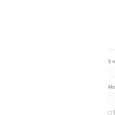
E-m
Mo