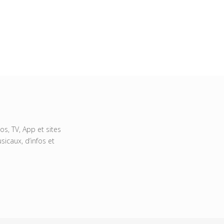
s, TV, App et sites
icaux, d’infos et