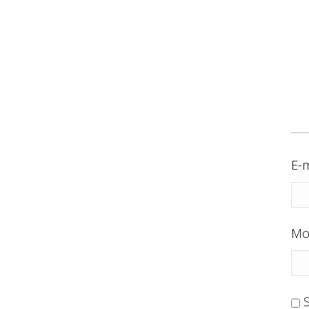
E-m
Mo