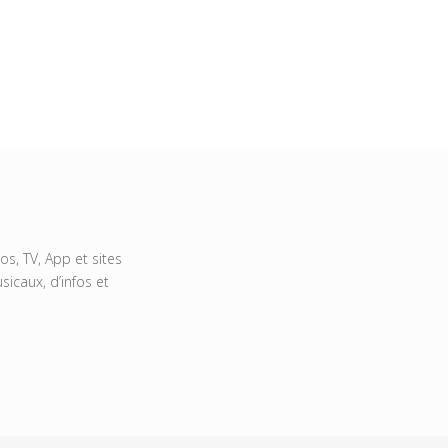
s, TV, App et sites
icaux, d’infos et