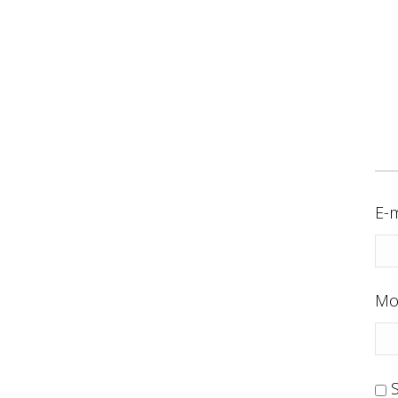
E-m
Mo