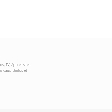
s, TV, App et sites
icaux, d’infos et