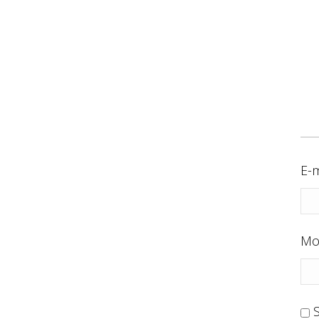
E-m
Mo