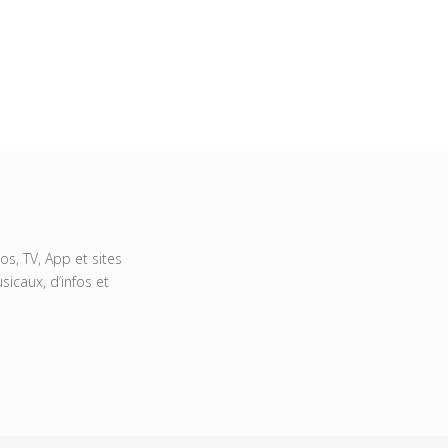
s, TV, App et sites
icaux, d’infos et