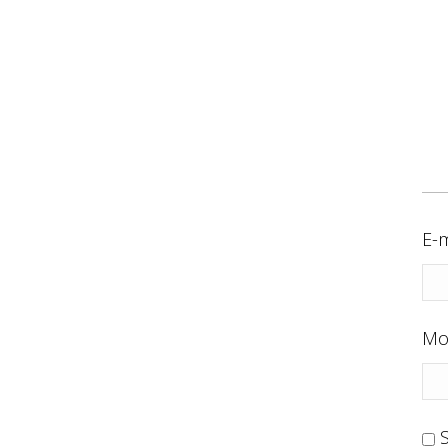
E-m
Mo