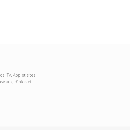
s, TV, App et sites
icaux, d’infos et