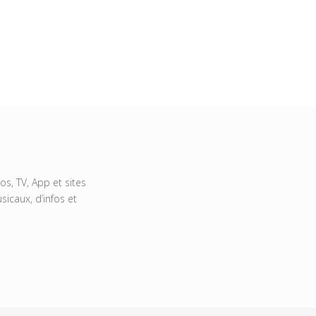
s, TV, App et sites
icaux, d’infos et