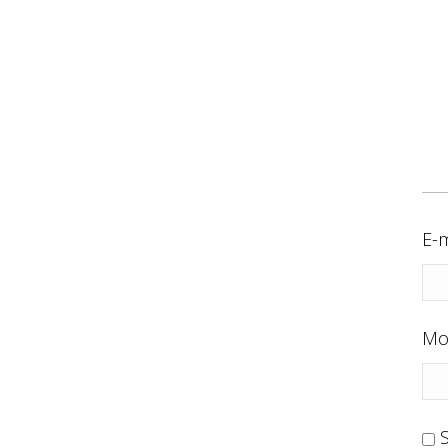
E-m
Mo