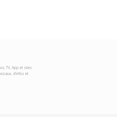
s, TV, App et sites
icaux, d’infos et