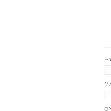
E-m
Mo