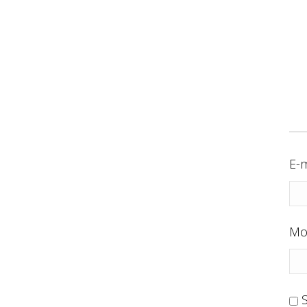
E-m
Mo