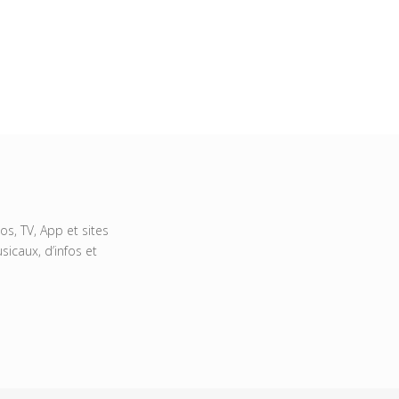
s, TV, App et sites
icaux, d’infos et