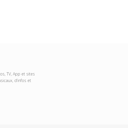
s, TV, App et sites
icaux, d’infos et