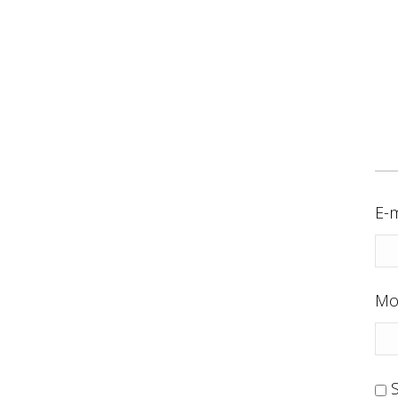
E-m
Mo