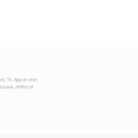
s, TV, App et sites
icaux, d’infos et