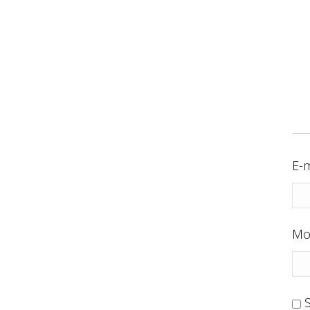
E-m
Mo