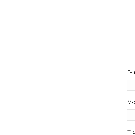
E-m
Mo