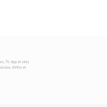
s, TV, App et sites
icaux, d’infos et