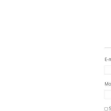
E-m
Mo