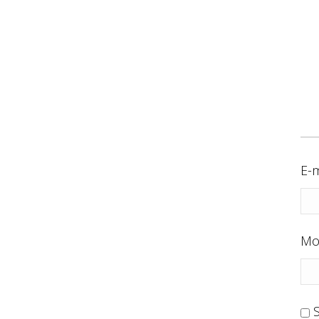
E-m
Mo