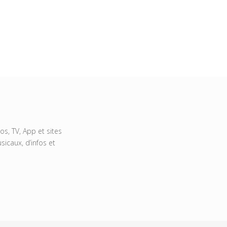
s, TV, App et sites
icaux, d’infos et