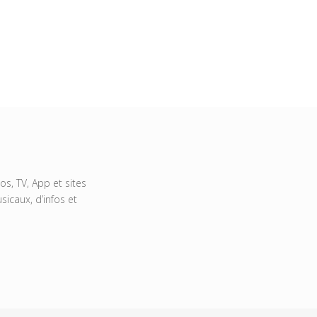
s, TV, App et sites
icaux, d’infos et