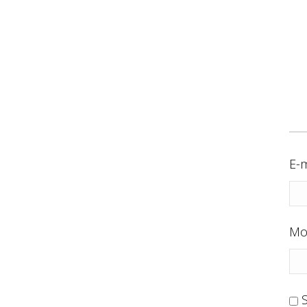
E-m
Mo