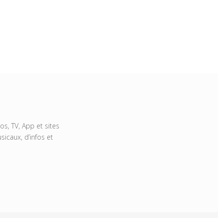
s, TV, App et sites
icaux, d’infos et