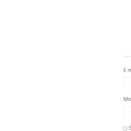
E-m
Mo