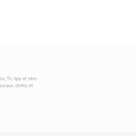
s, TV, App et sites
icaux, d’infos et