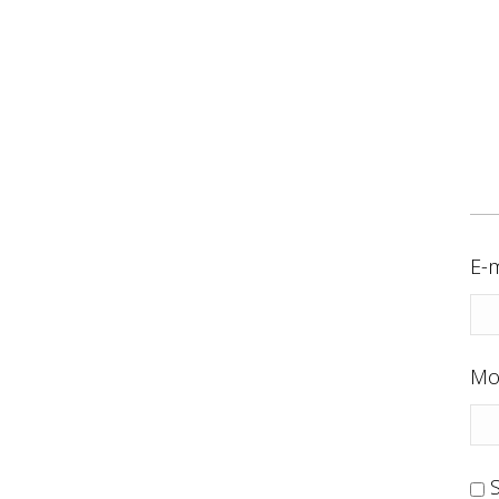
E-m
Mo