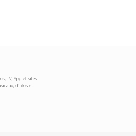
s, TV, App et sites
icaux, d’infos et