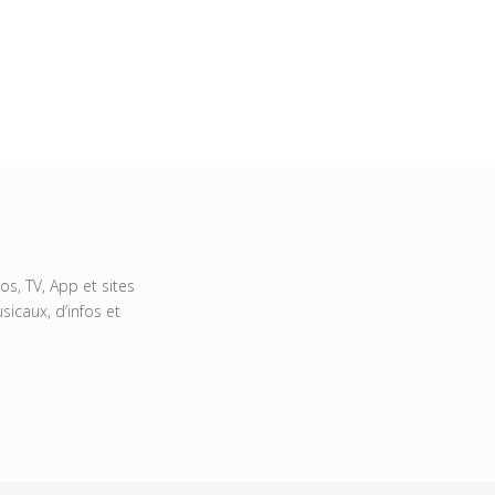
s, TV, App et sites
icaux, d’infos et