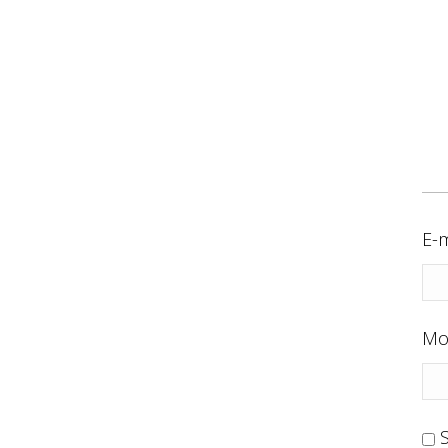
E-m
Mo