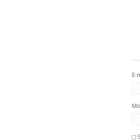
E-m
Mo