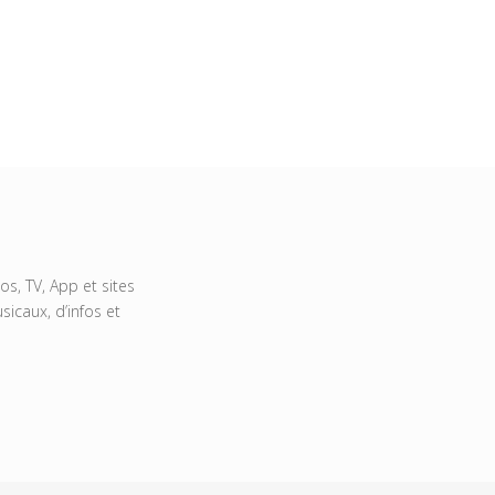
s, TV, App et sites
icaux, d’infos et