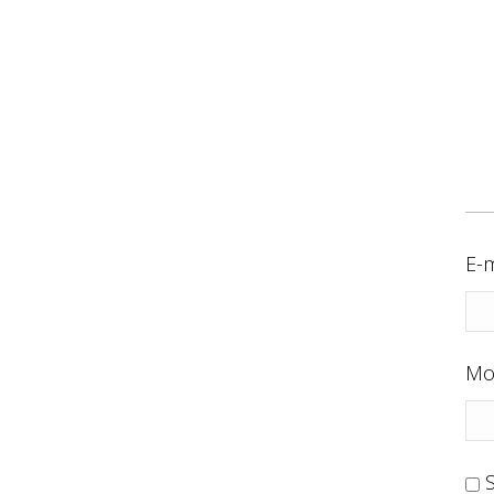
E-m
Mo