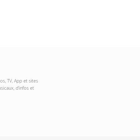
s, TV, App et sites
icaux, d’infos et