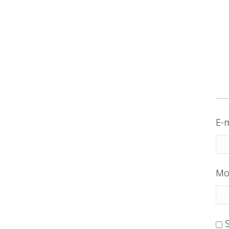
E-m
Mo