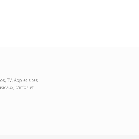
s, TV, App et sites
icaux, d’infos et