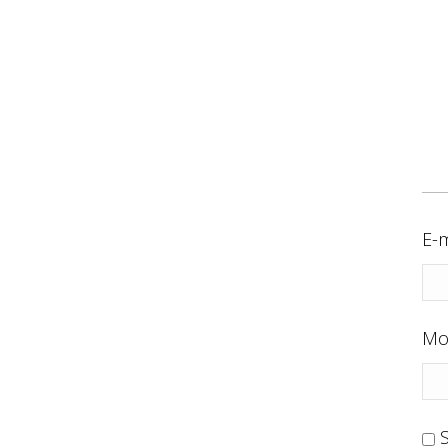
E-m
Mo