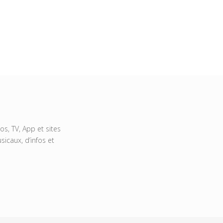
s, TV, App et sites
icaux, d’infos et